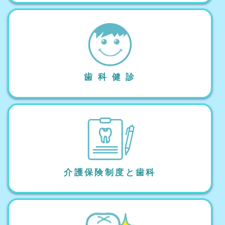
歯 科 健 診
介護保険制度と歯科