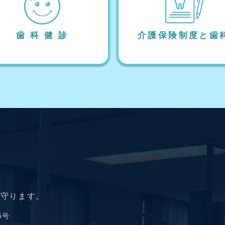
歯 科 健 診
介護保険制度と歯
を守ります。
5号