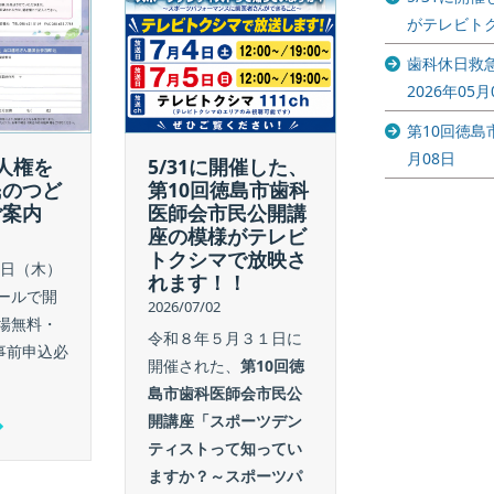
歯科休日救
がテレビト
療所ゴール
ィーク診療
歯科休日救
らせ
2026年05月
2026/05/01
第10回徳
歯科休日救急
月08日
5/31に開催した、
人権を
ゴールデンウ
第10回徳島市歯科
民のつど
療のお知らせ
医師会市民公開講
ご案内
座の模様がテレビ
続きを読む
トクシマで放映さ
8日（木）
れます！！
ールで開
2026/07/02
場無料・
令和８年５月３１日に
事前申込必
開催された、
第10回徳
島市歯科医師会市民公
開講座「スポーツデン
ティストって知ってい
ますか？～スポーツパ