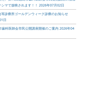
急等診
第10回徳島市歯科
歯科休日救
クシマで放映されます！！
2026年07月02日
デンウ
医師会市民公開講
療所年末年
のお知
座開催のご案内
のお知らせ
急等診療所ゴールデンウィーク診療のお知らせ
2026/04/08
2025/12/16
01日
第１０回徳島市歯科医
歯科休日救急
島市歯科医師会市民公開講座開催のご案内
2026年04
等診療所
師会 市民公開講座
年末年始診療
ィーク診
「スポーツデンティス
せです。
です。
トって知っています
続きを読む
か？～スポーツパフォ
ーマンスに歯医者さん
ができること～」
続きを読む