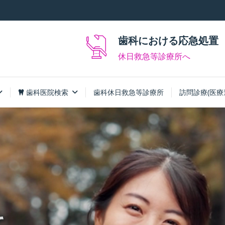
歯科における応急処置
休日救急等診療所へ
歯科医院検索
歯科休日救急等診療所
訪問診療(医療
て