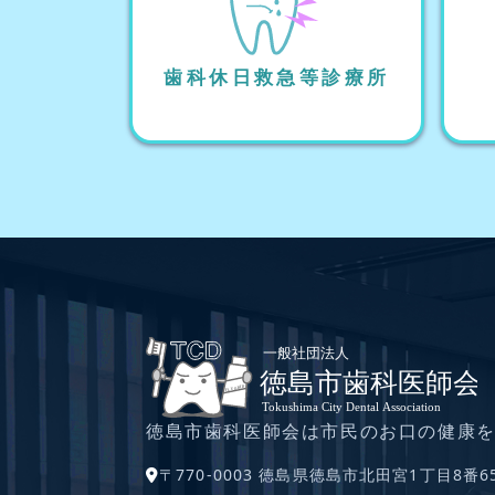
歯科休日救急等診療所
徳島市歯科医師会は市民のお口の健康
〒770-0003 徳島県徳島市北田宮1丁目8番6