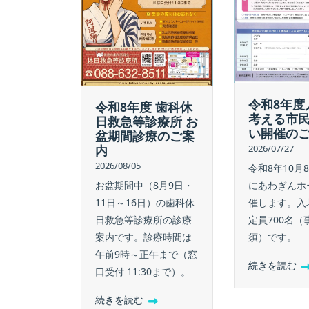
令和8年度
令和8年度 歯科休
考える市
日救急等診療所 お
い開催の
盆期間診療のご案
内
2026/07/27
2026/08/05
令和8年10月
お盆期間中（8月9日・
にあわぎんホ
11日～16日）の歯科休
催します。入
日救急等診療所の診療
定員700名（
案内です。診療時間は
須）です。
午前9時～正午まで（窓
続きを読む
口受付 11:30まで）。
続きを読む