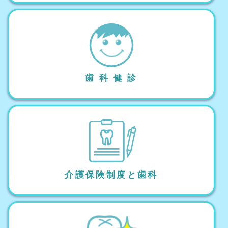
歯 科 健 診
介護保険制度と歯科