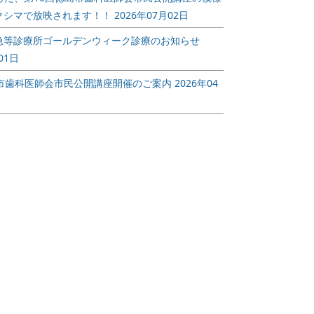
急等診
第10回徳島市歯科
歯科休日救
クシマで放映されます！！
2026年07月02日
デンウ
医師会市民公開講
療所年末年
のお知
座開催のご案内
のお知らせ
急等診療所ゴールデンウィーク診療のお知らせ
2026/04/08
2025/12/16
01日
第１０回徳島市歯科医
歯科休日救急
島市歯科医師会市民公開講座開催のご案内
2026年04
等診療所
師会 市民公開講座
年末年始診療
ィーク診
「スポーツデンティス
せです。
です。
トって知っています
続きを読む
か？～スポーツパフォ
ーマンスに歯医者さん
ができること～」
続きを読む