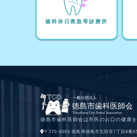
歯科休日救急等診療所
徳島市歯科医師会は市民のお口の健康
〒770-0003 徳島県徳島市北田宮1丁目8番6