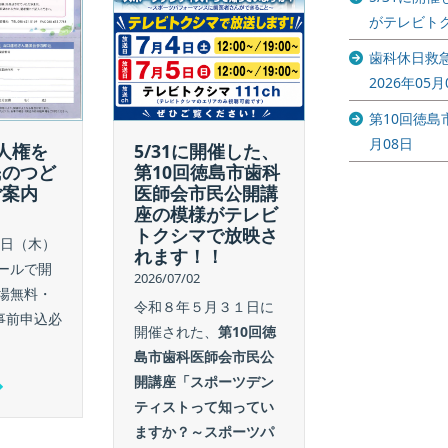
歯科休日救
がテレビト
療所ゴール
ィーク診療
歯科休日救
らせ
2026年05月
2026/05/01
第10回徳
歯科休日救急
月08日
5/31に開催した、
人権を
ゴールデンウ
第10回徳島市歯科
民のつど
療のお知らせ
医師会市民公開講
ご案内
座の模様がテレビ
続きを読む
トクシマで放映さ
8日（木）
れます！！
ールで開
2026/07/02
場無料・
令和８年５月３１日に
事前申込必
開催された、
第10回徳
島市歯科医師会市民公
開講座「スポーツデン
ティストって知ってい
ますか？～スポーツパ