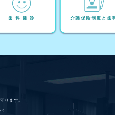
歯 科 健 診
介護保険制度と歯
を守ります。
5号