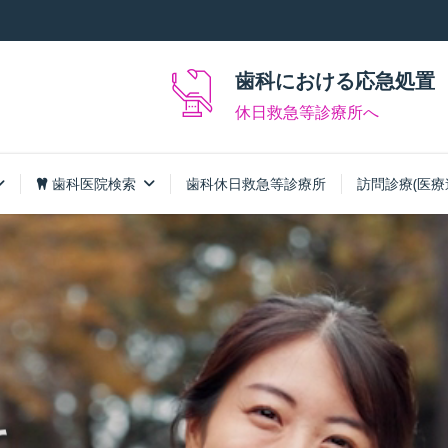
歯科における応急処置
休日救急等診療所へ
歯科医院検索
歯科休日救急等診療所
訪問診療(医療
て