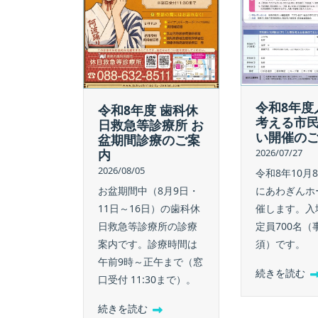
令和8年度
令和8年度 歯科休
考える市
日救急等診療所 お
い開催の
盆期間診療のご案
内
2026/07/27
2026/08/05
令和8年10月
お盆期間中（8月9日・
にあわぎんホ
11日～16日）の歯科休
催します。入
日救急等診療所の診療
定員700名（
案内です。診療時間は
須）です。
午前9時～正午まで（窓
続きを読む
口受付 11:30まで）。
続きを読む