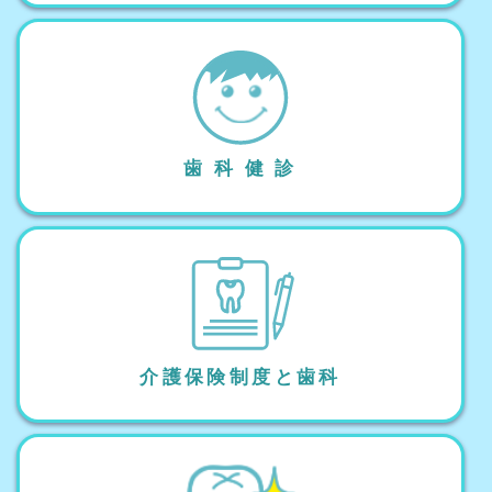
歯 科 健 診
介護保険制度と歯科