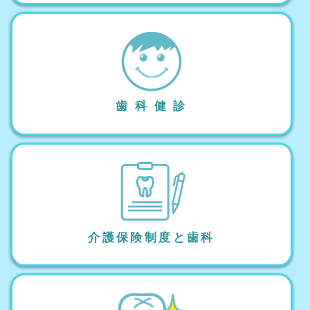
歯 科 健 診
介護保険制度と歯科