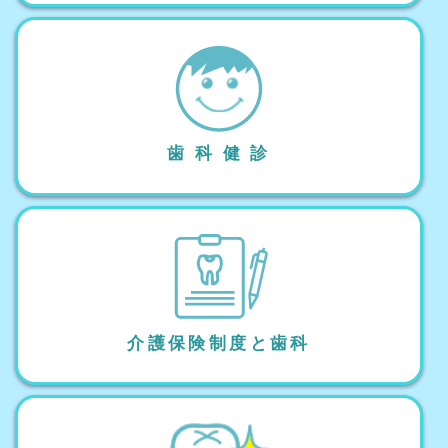
歯 科 健 診
介護保険制度と歯科