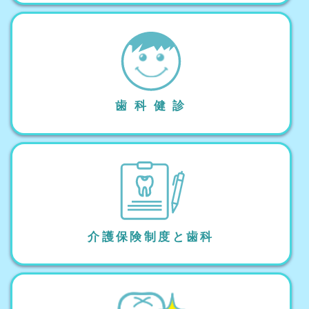
歯 科 健 診
介護保険制度と歯科